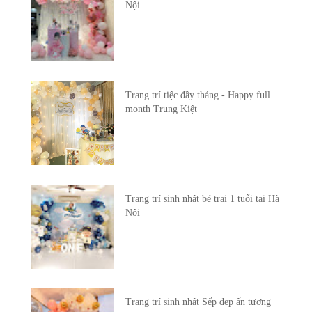
Nội
Trang trí tiệc đầy tháng - Happy full
month Trung Kiệt
Trang trí sinh nhật bé trai 1 tuổi tại Hà
Nội
Trang trí sinh nhật Sếp đẹp ấn tượng