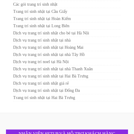
Các gói trang trí sinh nhật
Trang trí sinh nhật tại Cầu Giấy
Trang trí sinh nhật tại Hoàn Kiếm
Trang trí sinh nhật tại Long Biên
Dịch vụ trang trí sinh nhật cho bé tại Hà Nội
Dịch vụ trang trí sinh nhật tại nhà
Dịch vụ trang trí sinh nhật tại Hoàng Mai
Dịch vụ trang trí sinh nhật tại nhà Tây Hồ
Dịch vụ trang trí noel tại Hà Nội
Dịch vụ trang trí sinh nhật tại nhà Thanh Xuân
Dịch vụ trang trí sinh nhật tại Hai Bà Trưng
Dịch vụ trang trí sinh nhật giá rẻ
Dịch vụ trang trí sinh nhật tại Đống Đa
Trang trí sinh nhật tại Hai Bà Trưng
NHÂN VIÊN SETUP VÀ HỖ TRỢ KHÁCH HÀNG