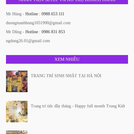
Mr Hùng -
Hotline : 0988.653.111
duongmanhhung1051990@gmail.com
Mr Dũng -
Hotline : 0986 831 853
ngdung26.01@gmail.com
XEM NHIỀU
TRANG TRÍ SINH NHẬT TẠI HÀ NỘI
Trang trí tiệc đầy tháng - Happy full month Trung Kiệt