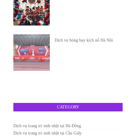
Dịch vụ bóng bay kích nổ Hà Nội
CATEGORY
Dịch vụ trang trí sinh nhật tại Hà Đông
Dịch vụ trang trí sinh nhật tại Cầu Giấy