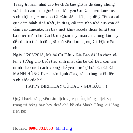
Trang trí sinh nhật cho bé chưa bao giờ là dễ dàng nhưng
với tình cảm của người mẹ. Mẹ yêu Củ Đậu, nên tone tiệc
sinh nhật mẹ chọn cho Củ Đậu
siêu chất
, mẹ để ý đến cả cái
que cắm bánh sinh nhật, in từng cái tem nhỏ nhỏ của con để
cắm vào cupcake, lại bày một khay socola thơm lừng trên
bàn tiệc nữa chứ. Củ Đậu ngoan này, mau ăn chóng lớn này,
để còn trở thành dũng sĩ nhỏ yêu thương mẹ Củ Đậu nữa
nha!
Ngày 16/03/2018, Mẹ bé Củ Đậu - Gia Bảo đã lên chọn và
lên ý tưởng cho buổi tiệc sinh nhật của bé Củ Đậu con trai
mình theo một cách không thể yêu thương hơn <3 <3 <3
MẠNH HÙNG Event hân hạnh đồng hành cùng buổi tiệc
sinh nhật của bé.
HAPPY BIRTHDAY CỦ ĐÂU - GIA BẢO !!!
Quý khách hàng yêu cầu dịch vụ vụ cổng bóng, dịch vụ
trang trí bóng bay hay thuê chú hề của
Mạnh Hùng
vui lòng
liên hệ:
Hotline:
0986.831.853
- Mr Hùng