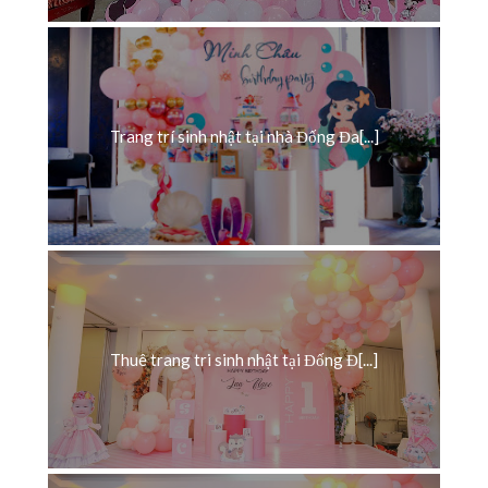
Trang trí sinh nhật tại nhà Đống Đa[...]
Thuê trang tri sinh nhật tại Đống Đ[...]