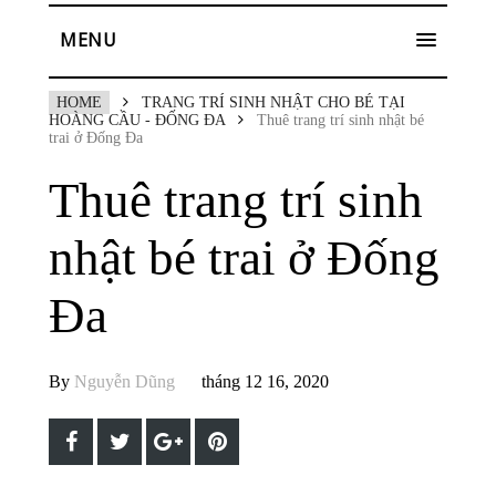
MENU
HOME
TRANG TRÍ SINH NHẬT CHO BÉ TẠI
HOÀNG CẦU - ĐỐNG ĐA
Thuê trang trí sinh nhật bé
trai ở Đống Đa
Thuê trang trí sinh
nhật bé trai ở Đống
Đa
By
Nguyễn Dũng
tháng 12 16, 2020