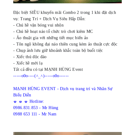
Đặc biệt SIÊU khuyến mãi Combo 2 trong 1 khi đặt dịch
vụ: Trang Trí + Dịch Vụ Siêu Hấp Dẫn:
- Chú hề vặn bóng vui nhộn
- Chú hề hoạt náo tổ chức trò chơi kiêm MC
- Ảo thuật gia với những tiết mục biến ảo
- Tôn ngộ không đại náo thiên cung kèm ảo thuật cực độc
- Chụp ảnh lưu giữ khoảnh khắc toàn bộ buổi tiệc
- Xiếc thú độc đáo
- Xiếc hề mới lạ
Tất cả đều có tại MẠNH HÙNG Event
-----o0o----(
)-----o0o------
^_^
MẠNH HÙNG EVENT - Dịch vụ trang trí và Nhân Sự
Biểu Diễn
Hotline:
☎️
☎️
☎️
0986.831.853 - Mr Hùng
0988 653 111 - Mr Nam