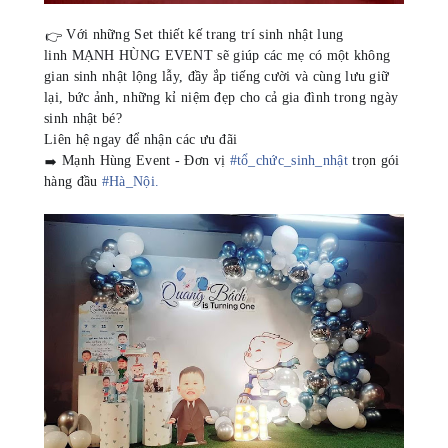
Với những Set thiết kế trang trí sinh nhật lung
👉
linh MẠNH HÙNG EVENT sẽ giúp các mẹ có một không
gian sinh nhật lộng lẫy, đầy ắp tiếng cười và cùng lưu giữ
lại, bức ảnh, những kỉ niệm đẹp cho cả gia đình trong ngày
sinh nhật bé?
Liên hệ ngay để nhận các ưu đãi
Mạnh Hùng Event - Đơn vị
#
tổ_chức_sinh_nhật
trọn gói
➡️
hàng đầu
#
Hà_Nội
.