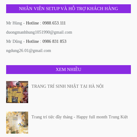
NHÂN VIÊN SETUP VÀ HỖ TRỢ KHÁCH HÀNG
Mr Hùng -
Hotline : 0988.653.111
duongmanhhung1051990@gmail.com
Mr Dũng -
Hotline : 0986 831 853
ngdung26.01@gmail.com
XEM NHIỀU
TRANG TRÍ SINH NHẬT TẠI HÀ NỘI
Trang trí tiệc đầy tháng - Happy full month Trung Kiệt