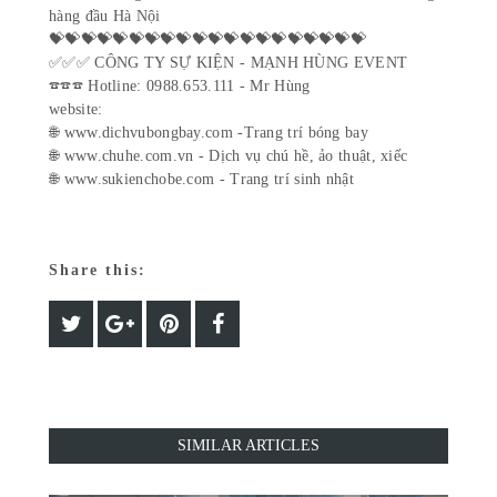
hàng đầu Hà Nội
💝💝💝💝💝💝💝💝💝💝💝💝💝💝💝💝💝💝💝💝
✅✅✅ CÔNG TY SỰ KIỆN - MẠNH HÙNG EVENT
☎️☎️☎️ Hotline: 0988.653.111 - Mr Hùng
website:
🌐 www.dichvubongbay.com -Trang trí bóng bay
🌐 www.chuhe.com.vn - Dịch vụ chú hề, ảo thuật, xiếc
🌐 www.sukienchobe.com - Trang trí sinh nhật
Share this:
SIMILAR ARTICLES