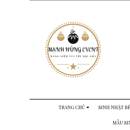
TRANG CHỦ
SINH NHẬT BÉ
MẪU SI