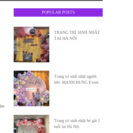
POPULAR POSTS
TRANG TRÍ SINH NHẬT
TẠI HÀ NỘI
Trang trí sinh nhật người
lớn- MẠNH HUNG Event
tâm
Trang trí sinh nhật bé gái 1
tuổi tại Hà Nội