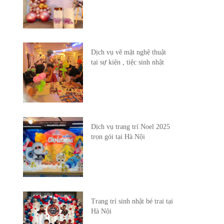
Dịch vụ vẽ mặt nghệ thuật
tại sự kiện , tiệc sinh nhật
Dịch vụ trang trí Noel 2025
trọn gói tại Hà Nội
Trang trí sinh nhật bé trai tại
Hà Nội