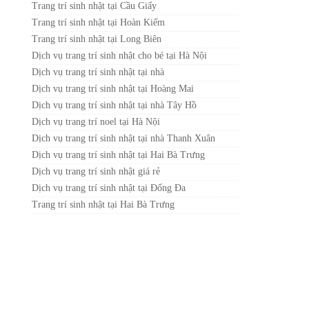
Trang trí sinh nhật tại Cầu Giấy
Trang trí sinh nhật tại Hoàn Kiếm
Trang trí sinh nhật tại Long Biên
Dịch vụ trang trí sinh nhật cho bé tại Hà Nội
Dịch vụ trang trí sinh nhật tại nhà
Dịch vụ trang trí sinh nhật tại Hoàng Mai
Dịch vụ trang trí sinh nhật tại nhà Tây Hồ
Dịch vụ trang trí noel tại Hà Nội
Dịch vụ trang trí sinh nhật tại nhà Thanh Xuân
Dịch vụ trang trí sinh nhật tại Hai Bà Trưng
Dịch vụ trang trí sinh nhật giá rẻ
Dịch vụ trang trí sinh nhật tại Đống Đa
Trang trí sinh nhật tại Hai Bà Trưng