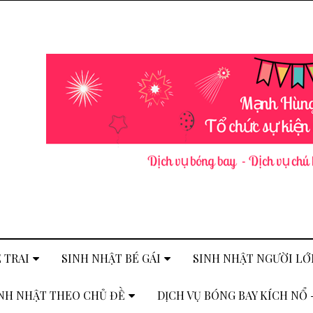
 TRAI
SINH NHẬT BÉ GÁI
SINH NHẬT NGƯỜI LỚ
NH NHẬT THEO CHỦ ĐỀ
DỊCH VỤ BÓNG BAY KÍCH NỔ