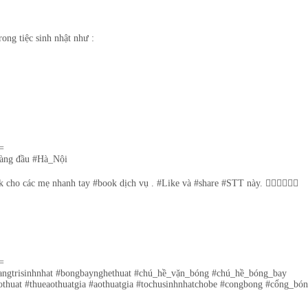
rong tiệc sinh nhật như :
=
hàng đầu #Hà_Nội
 nhanh tay #book dịch vụ . #Like và #share #STT này. 🤹‍♂️🤹‍♂️🤹‍♂️
=
angtrisinhnhat #bongbaynghethuat #chú_hề_vặn_bóng #chú_hề_bóng_bay
aothuat #thueaothuatgia #aothuatgia #tochusinhnhatchobe #congbong #cổng_bó