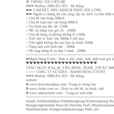
🎯 THÔNG TIN LIÊN HỆ:
☎️☎️☎️ Hotline: 0986.831.853 - Mr Hùng
➡️➡️ CAM KẾT 100% KHÁCH HÀNG HÀI LÒNG
➡️➡️ Ngoài ra chúng tôi còn cung cấp các dịch vụ biểu diễn t
✅Chú hề vặn bóng 500k/h
✅Chú hề hoạt náo vặn bóng 800k/h
✅Ảo thuật gia đặc sắc 1200k
✅MC đa năng trọn gói 2h - 2000k
✅Chú hề bóng xà phòng khổng lồ 1500k
✅Xiếc khỉ or Xiếc chó 2000k/1 tiết mục
✅Tôn nghộ không đại náo làm ảo thuật 2500k
✅Chụp ảnh suốt buổi tiệc : 1000k
✅Hề tung hứng đi xe đạp 1 bánh : 2000k
===========================================
➡️Mạnh Hùng Event - Đơn vị #tổ_chức_sinh_nhật trọn gói 
💝💝💝💝💝💝💝💝💝💝💝💝💝💝💝💝💝💝💝💝
TẶNG NGAY #Chú_hề_VẶN_BÓNG_NGHỆ_THUẬT 500k cho các mẹ
✅✅✅ CÔNG TY SỰ KIỆN - MẠNH HÙNG EVENT
☎️☎️☎️ Hotline: 0986.831.853 - Mr Hùng
website:
🌐 www.dichvubongbay.com -Trang trí bóng bay
🌐 www.chuhe.com.vn - Dịch vụ chú hề, ảo thuật, xiếc
🌐 www.sukienchobe.com - Trang trí sinh nhật
===========================================
#chuhe #chuhesinhnhat #chuhebongbong #chuhevanbong #tr
#bongtrangtrisinhnh #xieccho #xiecthu #xiếc #thuebieudien
#sinhnhatchobe #trangtrisinhnhattrongoi #thôi_nôi