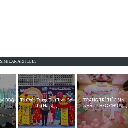
SIMILAR ARTICLES
 tại BBQ
Tổ Chức Trung Thu Trọn Gói
TRANG TRÍ TIỆC SINH
Tại Hà N[...]
NHẬT THEO CHỦ Đ[...]