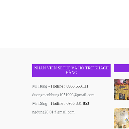
NHÂN VIÊN SETUP VÀ HỖ TRỢ KHÁCH
HÀNG
Mr Hùng -
Hotline : 0988.653.111
duongmanhhung1051990@gmail.com
Mr Dũng -
Hotline : 0986 831 853
ngdung26.01@gmail.com