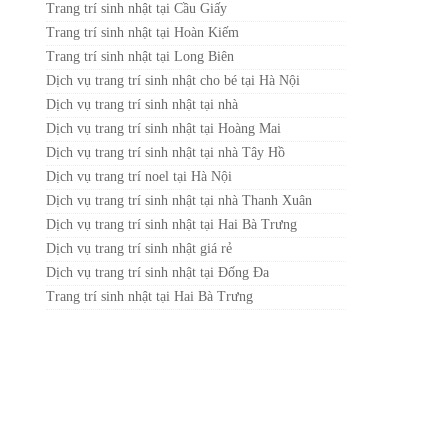
Trang trí sinh nhật tại Cầu Giấy
Trang trí sinh nhật tại Hoàn Kiếm
Trang trí sinh nhật tại Long Biên
Dịch vụ trang trí sinh nhật cho bé tại Hà Nội
Dịch vụ trang trí sinh nhật tại nhà
Dịch vụ trang trí sinh nhật tại Hoàng Mai
Dịch vụ trang trí sinh nhật tại nhà Tây Hồ
Dịch vụ trang trí noel tại Hà Nội
Dịch vụ trang trí sinh nhật tại nhà Thanh Xuân
Dịch vụ trang trí sinh nhật tại Hai Bà Trưng
Dịch vụ trang trí sinh nhật giá rẻ
Dịch vụ trang trí sinh nhật tại Đống Đa
Trang trí sinh nhật tại Hai Bà Trưng