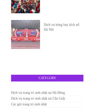
Dịch vụ bóng bay kích nổ
Hà Nội
CATEGORY
Dịch vụ trang trí sinh nhật tại Hà Đông
Dịch vụ trang trí sinh nhật tại Cầu Giấy
Các gói trang trí sinh nhật