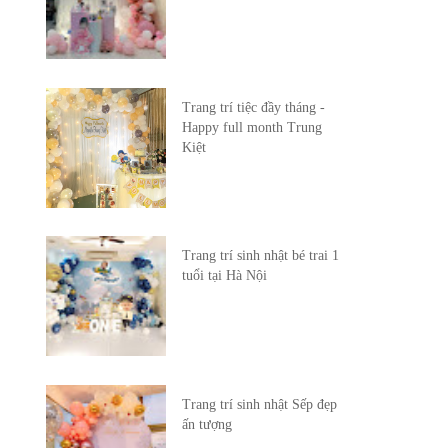
Trang trí tiệc đầy tháng -
Happy full month Trung
Kiệt
Trang trí sinh nhật bé trai 1
tuổi tại Hà Nội
Trang trí sinh nhật Sếp đẹp
ấn tượng