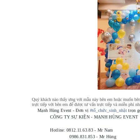
Quý khách nào thấy ưng với mẫu này bên em hoặc muốn bên em
trực tiếp với bên em để được tư vấn trực tiếp và miễn phí n
Mạnh Hùng Event - Đơn vị
#
tổ_chức_sinh_nhật
trọn g
➡️
CÔNG TY SỰ KIỆN - MẠNH HÙNG EVENT
✅
✅
✅
Hotline: 0812.11.63.83 - Mr Nam
☎️
☎️
☎️
0986.831.853 - Mr Hùng