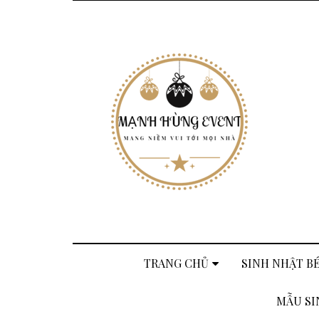
TRANG CHỦ
SINH NHẬT BÉ
MẪU SI