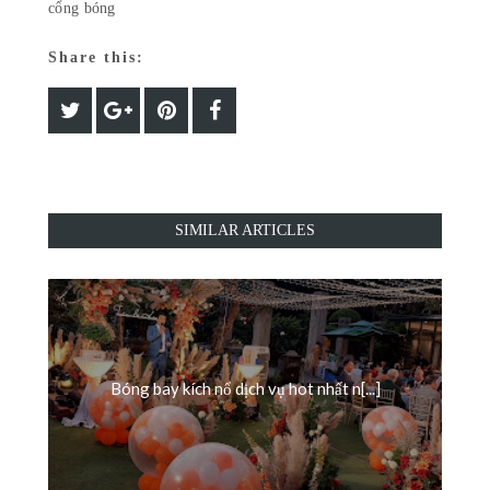
cổng bóng
Share this:
SIMILAR ARTICLES
Bóng bay kích nổ dịch vụ hot nhất n[...]