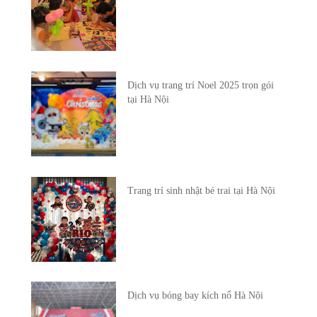
Dịch vụ trang trí Noel 2025 trọn gói
tại Hà Nội
Trang trí sinh nhật bé trai tại Hà Nội
Dịch vụ bóng bay kích nổ Hà Nội