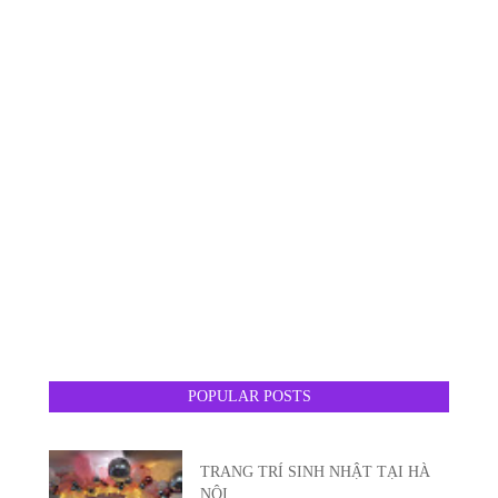
POPULAR POSTS
TRANG TRÍ SINH NHẬT TẠI HÀ
NỘI