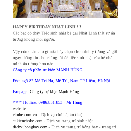
HAPPY BIRTHDAY NHẬT LINH !!!
Các bác có thấy Tiệc sinh nhật bé gái Nhật Linh thật sự ấn
tượng không mọi người.
Vậy còn chần chờ gì nữa hãy chọn cho mình ý tưởng và gửi
ngay thông tin cho chúng tôi để tiệc sinh nhật của bé nhà
mình ấn tượng hơn nào........
Công ty cổ phần sự kiện MẠNH HÙNG
Đ/c: ngõ 82 Mễ Trì Hạ, Mễ Trì, Nam Từ Liêm, Hà Nội
Fanpage
:
Công ty sự kiện Mạnh Hùng
☎️☎️☎️ Hotline: 0986.831.853 - Mr Hùng
website:
chuhe.com.vn
- Dịch vụ chú hề, ảo thuật
sukienchobe.com
- Dịch vụ trang trí sinh nhật
dichvubongbay.com
- Dịch vụ trang trí bóng bay - trang trí