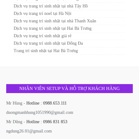
Dịch vụ trang trí sinh nhật tại nhà Tây Hồ
Dịch vụ trang trí noel tại Hà Nội
Dịch vụ trang trí sinh nhật tại nhà Thanh Xuân
Dịch vụ trang trí sinh nhật tại Hai Bà Trưng
Dịch vụ trang trí sinh nhật giá rẻ
Dịch vụ trang trí sinh nhật tại Đống Đa
Trang trí sinh nhật tại Hai Bà Trưng
NHÂN VIÊN SETUP VÀ HỖ TRỢ KHÁCH HÀNG
Mr Hùng -
Hotline : 0988.653.111
duongmanhhung1051990@gmail.com
Mr Dũng -
Hotline : 0986 831 853
ngdung26.01@gmail.com