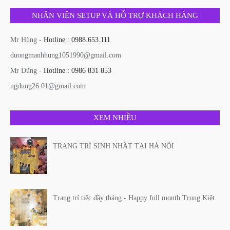
NHÂN VIÊN SETUP VÀ HỖ TRỢ KHÁCH HÀNG
Mr Hùng -
Hotline : 0988.653.111
duongmanhhung1051990@gmail.com
Mr Dũng -
Hotline : 0986 831 853
ngdung26.01@gmail.com
XEM NHIỀU
TRANG TRÍ SINH NHẬT TẠI HÀ NỘI
Trang trí tiệc đầy tháng - Happy full month Trung Kiệt