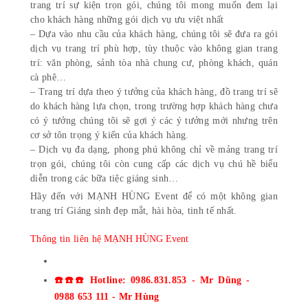
trang trí sự kiện trọn gói, chúng tôi mong muốn đem lại
cho khách hàng những gói dịch vụ ưu việt nhất
– Dựa vào nhu cầu của khách hàng, chúng tôi sẽ đưa ra gói
dịch vụ trang trí phù hợp, tùy thuộc vào không gian trang
trí: văn phòng, sảnh tòa nhà chung cư, phòng khách, quán
cà phê…
– Trang trí dựa theo ý tưởng của khách hàng, đồ trang trí sẽ
do khách hàng lựa chọn, trong trường hợp khách hàng chưa
có ý tưởng chúng tôi sẽ gợi ý các ý tưởng mới nhưng trên
cơ sở tôn trọng ý kiến của khách hàng.
– Dịch vụ đa dạng, phong phú không chỉ về mảng trang trí
trọn gói, chúng tôi còn cung cấp các dịch vụ chú hề biểu
diễn trong các bữa tiệc giáng sinh…
Hãy đến với
MẠNH HÙNG Event
để có một không gian
trang trí Giáng sinh đẹp mắt, hài hòa, tinh tế nhất.
Thông tin liên hệ
MẠNH HÙNG Event
☎️☎️☎️ Hotline: 0986.831.853 - Mr Dũng -
0988 653 111 - Mr Hùng