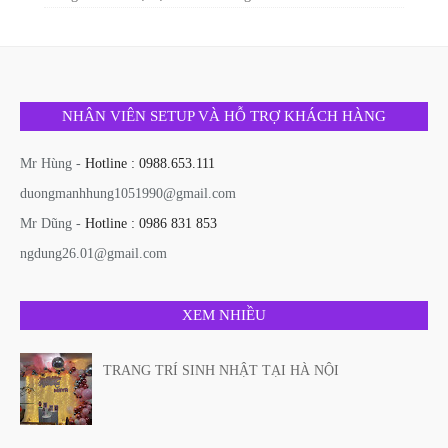
NHÂN VIÊN SETUP VÀ HỖ TRỢ KHÁCH HÀNG
Mr Hùng -
Hotline : 0988.653.111
duongmanhhung1051990@gmail.com
Mr Dũng -
Hotline : 0986 831 853
ngdung26.01@gmail.com
XEM NHIỀU
TRANG TRÍ SINH NHẬT TẠI HÀ NỘI