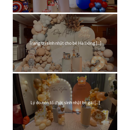
Trang trí sinh nhật cho bé Hà Đông [...]
Lý do nên tổ chức sinh nhật bé gái [...]