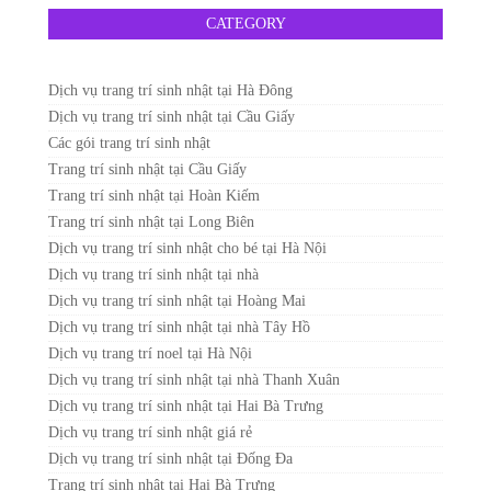
CATEGORY
Dịch vụ trang trí sinh nhật tại Hà Đông
Dịch vụ trang trí sinh nhật tại Cầu Giấy
Các gói trang trí sinh nhật
Trang trí sinh nhật tại Cầu Giấy
Trang trí sinh nhật tại Hoàn Kiếm
Trang trí sinh nhật tại Long Biên
Dịch vụ trang trí sinh nhật cho bé tại Hà Nội
Dịch vụ trang trí sinh nhật tại nhà
Dịch vụ trang trí sinh nhật tại Hoàng Mai
Dịch vụ trang trí sinh nhật tại nhà Tây Hồ
Dịch vụ trang trí noel tại Hà Nội
Dịch vụ trang trí sinh nhật tại nhà Thanh Xuân
Dịch vụ trang trí sinh nhật tại Hai Bà Trưng
Dịch vụ trang trí sinh nhật giá rẻ
Dịch vụ trang trí sinh nhật tại Đống Đa
Trang trí sinh nhật tại Hai Bà Trưng