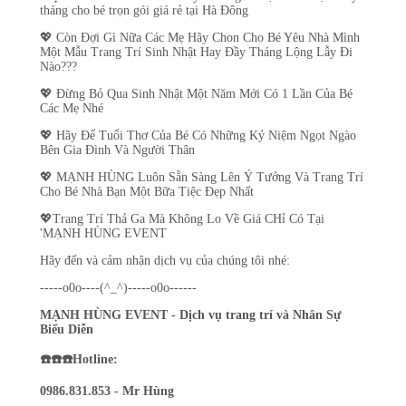
tháng cho bé trọn gói giá rẻ tại Hà Đông
💖 Còn Đợi Gì Nữa Các Mẹ Hãy Chon Cho Bé Yêu Nhà Mình
Một Mẫu Trang Trí Sinh Nhật Hay Đầy Tháng Lộng Lẫy Đi
Nào???
💖 Đừng Bỏ Qua Sinh Nhật Một Năm Mới Có 1 Lần Của Bé
Các Mẹ Nhé
💖 Hãy Để Tuổi Thơ Của Bé Có Những Kỷ Niệm Ngọt Ngào
Bên Gia Đình Và Người Thân
💖 MẠNH HÙNG Luôn Sẵn Sàng Lên Ý Tưởng Và Trang Trí
Cho Bé Nhà Bạn Một Bữa Tiệc Đẹp Nhất
💖Trang Trí Thả Ga Mà Không Lo Về Giá CHỉ Có Tại
'MẠNH HÙNG EVENT
Hãy đến và cảm nhận dịch vụ của chúng tôi nhé:
-----o0o----(^_^)-----o0o------
MẠNH HÙNG EVENT - Dịch vụ trang trí và Nhân Sự
Biểu Diễn
☎️☎️☎️Hotline:
0986.831.853 - Mr Hùng