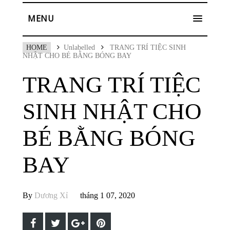
MENU
HOME
Unlabelled
TRANG TRÍ TIỆC SINH
NHẬT CHO BÉ BẰNG BÓNG BAY
TRANG TRÍ TIỆC
SINH NHẬT CHO
BÉ BẰNG BÓNG
BAY
By
Dương Xỉ
tháng 1 07, 2020