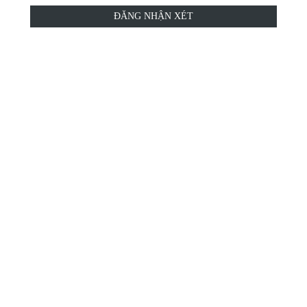
ĐĂNG NHẬN XÉT