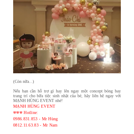
(Còn nữa...)
Nếu bạn cần hỗ trợ gì hay lên ngay một concept bóng bay
trang trí cho bữa tiệc sinh nhật của bé, hãy liên hệ ngay với
MẠNH HÙNG EVENT nhé!
MẠNH HÙNG EVENT
☎️☎️☎️ Hotline:
0986.831.853 - Mr Hùng
0812.11.63.83 - Mr Nam