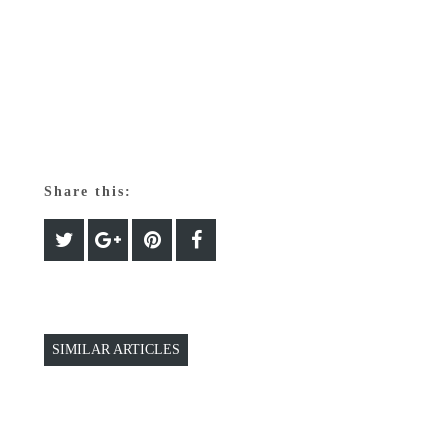
Share this:
SIMILAR ARTICLES