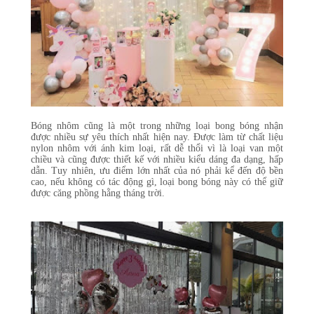
Bóng nhôm cũng là một trong những loại bong bóng nhận
được nhiều sự yêu thích nhất hiện nay. Được làm từ chất liệu
nylon nhôm với ánh kim loại, rất dễ thổi vì là loại van một
chiều và cũng được thiết kế với nhiều kiểu dáng đa dạng, hấp
dẫn. Tuy nhiên, ưu điểm lớn nhất của nó phải kể đến độ bền
cao, nếu không có tác động gì, loại bong bóng này có thể giữ
được căng phồng hằng tháng trời.