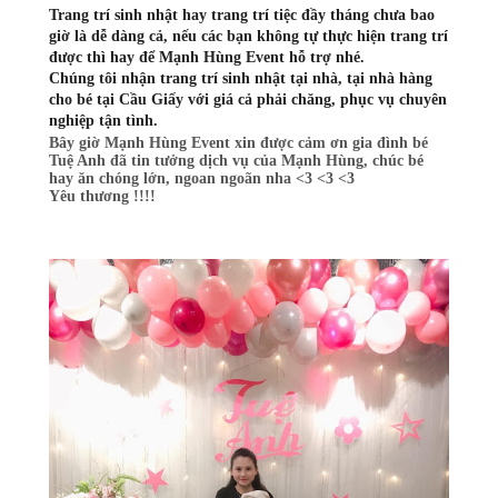
Trang trí sinh nhật hay trang trí tiệc đầy tháng chưa bao
giờ là dễ dàng cả, nếu các bạn không tự thực hiện trang trí
được thì hay để Mạnh Hùng Event hỗ trợ nhé.
Chúng tôi nhận trang trí sinh nhật tại nhà, tại nhà hàng
cho bé tại Cầu Giấy với giá cả phải chăng, phục vụ chuyên
nghiệp tận tình.
Bây giờ Mạnh Hùng Event xin được cảm ơn gia đình bé
Tuệ Anh đã tin tưởng dịch vụ của Mạnh Hùng, chúc bé
hay ăn chóng lớn, ngoan ngoãn nha <3 <3 <3
Yêu thương !!!!