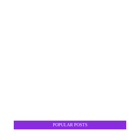
POPULAR POSTS