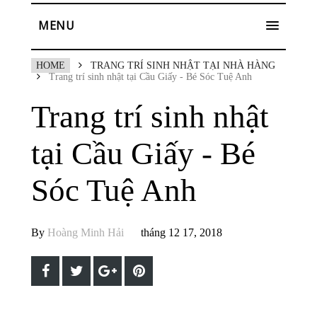
MENU
HOME
TRANG TRÍ SINH NHẬT TẠI NHÀ HÀNG
Trang trí sinh nhật tại Cầu Giấy - Bé Sóc Tuệ Anh
Trang trí sinh nhật
tại Cầu Giấy - Bé
Sóc Tuệ Anh
By
Hoàng Minh Hải
tháng 12 17, 2018