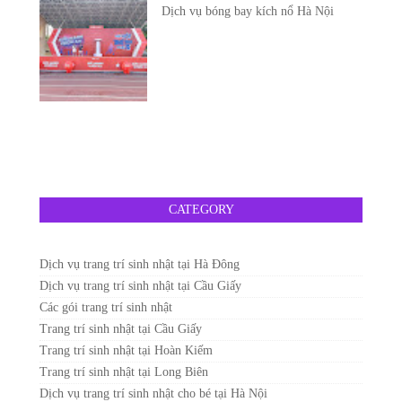
Dịch vụ bóng bay kích nổ Hà Nội
CATEGORY
Dịch vụ trang trí sinh nhật tại Hà Đông
Dịch vụ trang trí sinh nhật tại Cầu Giấy
Các gói trang trí sinh nhật
Trang trí sinh nhật tại Cầu Giấy
Trang trí sinh nhật tại Hoàn Kiếm
Trang trí sinh nhật tại Long Biên
Dịch vụ trang trí sinh nhật cho bé tại Hà Nội