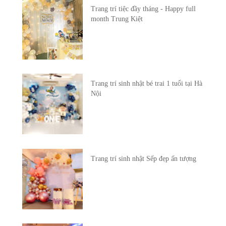
Trang trí tiệc đầy tháng - Happy full
month Trung Kiệt
Trang trí sinh nhật bé trai 1 tuổi tại Hà
Nội
Trang trí sinh nhật Sếp đẹp ấn tượng