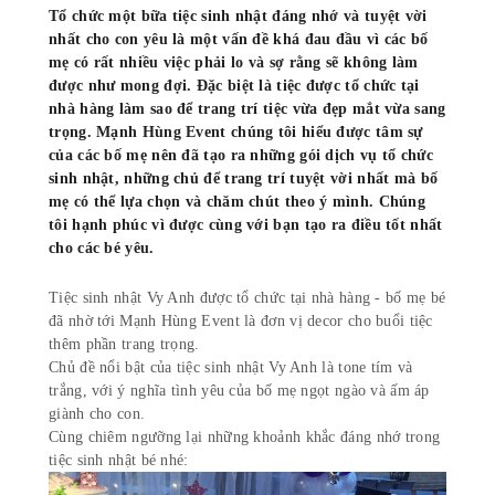
Tổ chức một bữa tiệc sinh nhật đáng nhớ và tuyệt vời
nhất cho con yêu là một vấn đề khá đau đầu vì các bố
mẹ có rất nhiều việc phải lo và sợ rằng sẽ không làm
được như mong đợi. Đặc biệt là tiệc được tổ chức tại
nhà hàng làm sao để trang trí tiệc vừa đẹp mắt vừa sang
trọng.
Mạnh Hùng Event chúng tôi hiểu được tâm sự
của các bố mẹ nên đã tạo ra những gói dịch vụ tổ chức
sinh nhật, những chủ để trang trí tuyệt vời nhất mà bố
mẹ có thể lựa chọn và chăm chút theo ý mình. Chúng
tôi hạnh phúc vì được cùng với bạn tạo ra điều tốt nhất
cho các bé yêu.
Tiệc sinh nhật Vy Anh được tổ chức tại nhà hàng - bố mẹ bé
đã nhờ tới Mạnh Hùng Event là đơn vị decor cho buổi tiệc
thêm phần trang trọng.
Chủ đề nổi bật của tiệc sinh nhật Vy Anh là tone tím và
trắng, với ý nghĩa tình yêu của bố mẹ ngọt ngào và ấm áp
giành cho con.
Cùng chiêm ngưỡng lại những khoảnh khắc đáng nhớ trong
tiệc sinh nhật bé nhé: