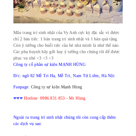
Mấu trang trí sinh nhật của Vy Anh cực kỳ đặc sắc vì được
chỉ 2 bàn tiệc: 1 bàn trang trí sinh nhật và 1 bàn quà tặng.
Còn ý tưởng cho buổi tiệc của bé nhà mình là như thế nào.
Các phụ huynh hãy gửi hay ý tưởng cho chúng tôi để được
phục vụ nhé <3 <3 <3
Công ty cổ phần sự kiện MẠNH HÙNG
Đ/c: ngõ 82 Mễ Trì Hạ, Mễ Trì, Nam Từ Liêm, Hà Nội
Fanpage
:
Công ty sự kiện Mạnh Hùng
☎️☎️☎️
Hotline: 0986.831.853 - Mr Hùng
Ngoài ra trang trí sinh nhật chúng tôi còn cung cấp thêm
các dịch vụ sau: